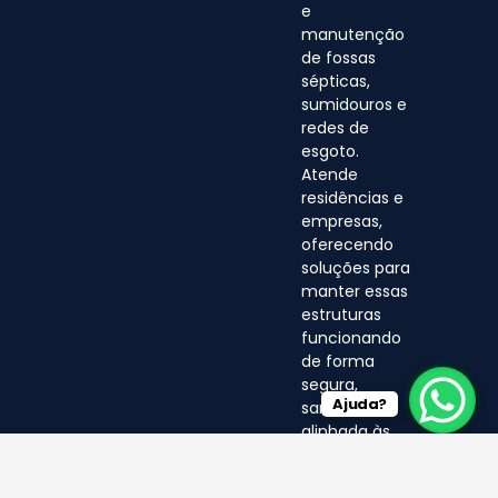
e
manutenção
de fossas
sépticas,
sumidouros e
redes de
esgoto.
Atende
residências e
empresas,
oferecendo
soluções para
manter essas
estruturas
funcionando
de forma
segura,
Ajuda?
sanitária e
alinhada às
normas
ambientais.