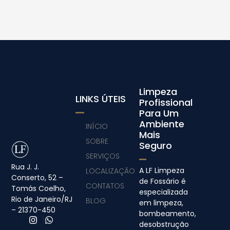
Limpeza
LINKS ÚTEIS
Profissional
Para Um
Ambiente
INÍCIO
Mais
SOBRE
Seguro
SERVIÇOS
Rua J. J.
A LF Limpeza
LOCALIZAÇÃO
Conserto, 52 –
de Fossário é
CONTATOS
Tomás Coelho,
especializada
Rio de Janeiro/RJ
BLOG
em limpeza,
– 21370-450
bombeamento,
desobstrução