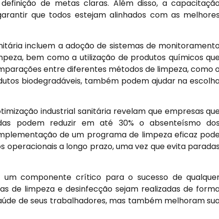
e definição de metas claras. Além disso, a capacitaçã
 garantir que todos estejam alinhados com as melhore
anitária incluem a adoção de sistemas de monitorament
impeza, bem como a utilização de produtos químicos qu
omparações entre diferentes métodos de limpeza, como 
odutos biodegradáveis, também podem ajudar na escolh
otimização industrial sanitária revelam que empresas qu
adas podem reduzir em até 30% o absenteísmo do
a implementação de um programa de limpeza eficaz pod
os operacionais a longo prazo, uma vez que evita parada
a é um componente crítico para o sucesso de qualque
icas de limpeza e desinfecção sejam realizadas de form
 saúde de seus trabalhadores, mas também melhoram su