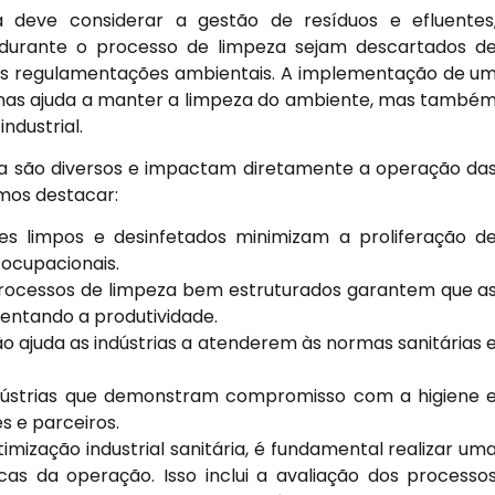
ria deve considerar a gestão de resíduos e efluentes
 durante o processo de limpeza sejam descartados d
s regulamentações ambientais. A implementação de u
enas ajuda a manter a limpeza do ambiente, mas també
ndustrial.
ária são diversos e impactam diretamente a operação da
emos destacar:
s limpos e desinfetados minimizam a proliferação d
ocupacionais.
rocessos de limpeza bem estruturados garantem que a
entando a produtividade.
o ajuda as indústrias a atenderem às normas sanitárias 
ústrias que demonstram compromisso com a higiene 
s e parceiros.
mização industrial sanitária, é fundamental realizar um
cas da operação. Isso inclui a avaliação dos processo