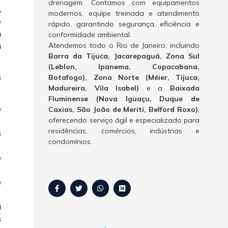
drenagem. Contamos com equipamentos
,
modernos, equipe treinada e atendimento
e
rápido, garantindo segurança, eficiência e
m
conformidade ambiental.
m
Atendemos todo o Rio de Janeiro, incluindo
Barra da Tijuca, Jacarepaguá, Zona Sul
(Leblon, Ipanema, Copacabana,
s
Botafogo), Zona Norte (Méier, Tijuca,
Madureira, Vila Isabel)
e a
Baixada
Fluminense (Nova Iguaçu, Duque de
e
Caxias, São João de Meriti, Belford Roxo)
,
oferecendo serviço ágil e especializado para
residências, comércios, indústrias e
s
condomínios.
e
e
a
s