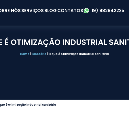
OBRE NÓS
SERVIÇOS
BLOG
CONTATOS
19) 982942225
E É OTIMIZAÇÃO INDUSTRIAL SANI
Home
|
Glossário
|
O que é otimização industrial sanitária
que é otimização industrial sanitária