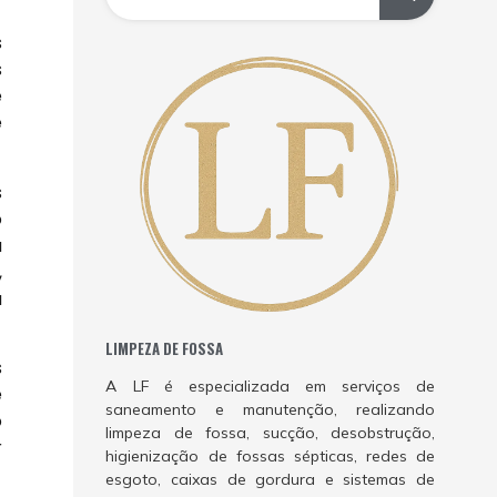
s
s
e
e
s
o
a
,
a
LIMPEZA DE FOSSA
s
A LF é especializada em serviços de
e
saneamento e manutenção, realizando
o
limpeza de fossa, sucção, desobstrução,
r
higienização de fossas sépticas, redes de
esgoto, caixas de gordura e sistemas de