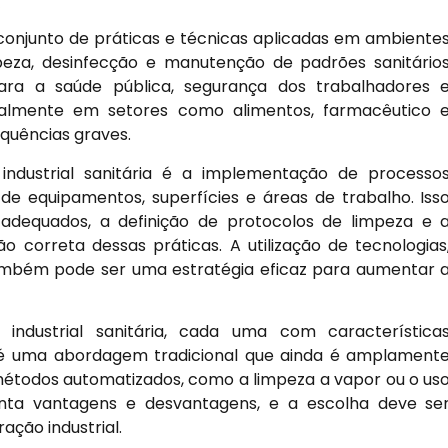
o conjunto de práticas e técnicas aplicadas em ambiente
mpeza, desinfecção e manutenção de padrões sanitário
ra a saúde pública, segurança dos trabalhadores 
ecialmente em setores como alimentos, farmacêutico 
quências graves.
industrial sanitária é a implementação de processo
de equipamentos, superfícies e áreas de trabalho. Iss
adequados, a definição de protocolos de limpeza e 
 correta dessas práticas. A utilização de tecnologias
ambém pode ser uma estratégia eficaz para aumentar 
 industrial sanitária, cada uma com característica
l é uma abordagem tradicional que ainda é amplament
étodos automatizados, como a limpeza a vapor ou o us
ta vantagens e desvantagens, e a escolha deve se
ção industrial.