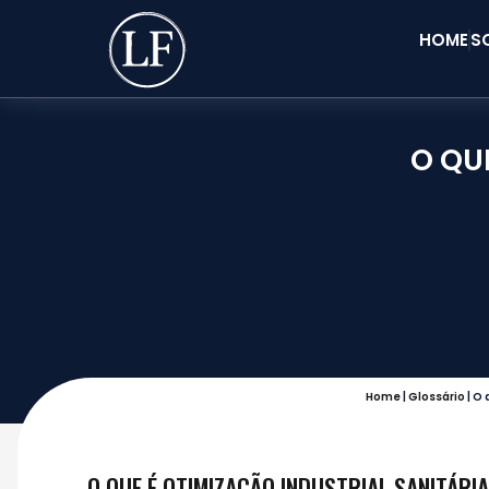
HOME
S
O QU
Home
|
Glossário
|
O 
O QUE É OTIMIZAÇÃO INDUSTRIAL SANITÁRIA