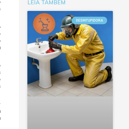
o
LEIA TAMBÉM
s
DESINTUPIDORA
o
e
o
a
e
s
e
s
r
a
a