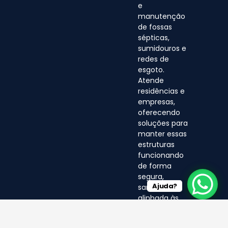
e
manutenção
de fossas
sépticas,
sumidouros e
redes de
esgoto.
Atende
residências e
empresas,
oferecendo
soluções para
manter essas
estruturas
funcionando
de forma
segura,
Ajuda?
sanitária e
alinhada às
normas
ambientais.