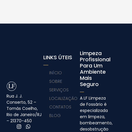
Limpeza
LINKS ÚTEIS
Profissional
Para Um
Ambiente
INÍCIO
Mais
SOBRE
Seguro
SERVIÇOS
Rua J. J.
A LF Limpeza
LOCALIZAÇÃO
Conserto, 52 –
de Fossário é
CONTATOS
Tomás Coelho,
especializada
Rio de Janeiro/RJ
BLOG
em limpeza,
– 21370-450
bombeamento,
desobstrução