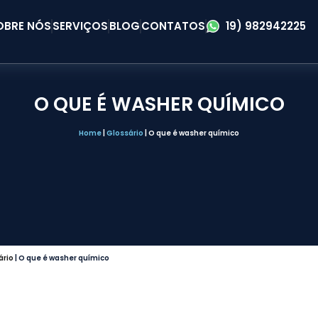
OBRE NÓS
SERVIÇOS
BLOG
CONTATOS
19) 982942225
O QUE É WASHER QUÍMICO
Home
|
Glossário
|
O que é washer químico
ário
|
O que é washer químico