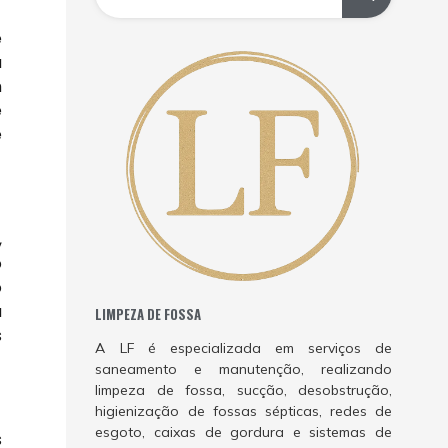
e
a
m
e
e
,
o
o
a
LIMPEZA DE FOSSA
s
A LF é especializada em serviços de
saneamento e manutenção, realizando
limpeza de fossa, sucção, desobstrução,
higienização de fossas sépticas, redes de
esgoto, caixas de gordura e sistemas de
s