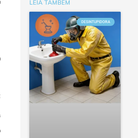
a
LEIA TAMBÉM
DESINTUPIDORA
a
É
s
m