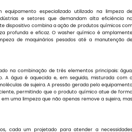
equipamento especializado utilizado na limpeza d
ndústrias e setores que demandam alta eficiência n
ste dispositivo combina a ação de produtos químicos co
za profunda e eficaz. O washer químico é amplament
 limpeza de maquinários pesados até a manutenção d
do na combinação de três elementos principais: água
o. A água é aquecida e, em seguida, misturada com 
moléculas de sujeira. A pressão gerada pelo equipament
iciente, permitindo que o produto químico atue de form
ta em uma limpeza que não apenas remove a sujeira, ma
icos, cada um projetado para atender a necessidade