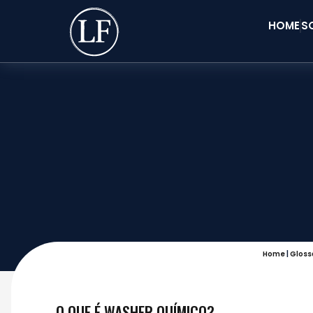
HOME
S
Home
|
Gloss
O QUE É WASHER QUÍMICO?