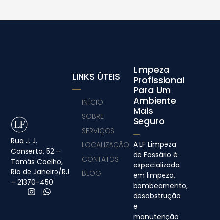
Limpeza
LINKS ÚTEIS
Profissional
Para Um
Ambiente
INÍCIO
Mais
SOBRE
Seguro
SERVIÇOS
Rua J. J.
A LF Limpeza
LOCALIZAÇÃO
Conserto, 52 –
de Fossário é
CONTATOS
Tomás Coelho,
especializada
Rio de Janeiro/RJ
BLOG
em limpeza,
– 21370-450
bombeamento,
desobstrução
e
manutenção