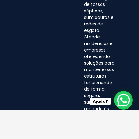
de fossas
sépticas,
sumidouros e
redes de
esgoto.
Atende
residências e
empresas,
oferecendo
soluções para
manter essas
estruturas
funcionando
de forma
segura,
Ajuda?
sanitária e
alinhada às
normas
ambientais.