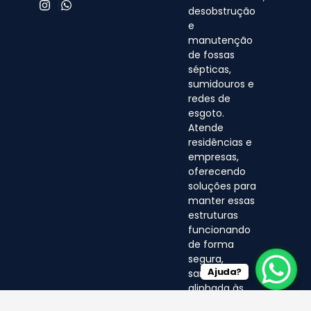
desobstrução
e
manutenção
de fossas
sépticas,
sumidouros e
redes de
esgoto.
Atende
residências e
empresas,
oferecendo
soluções para
manter essas
estruturas
funcionando
de forma
segura,
Ajuda?
sanitária e
alinhada às
normas