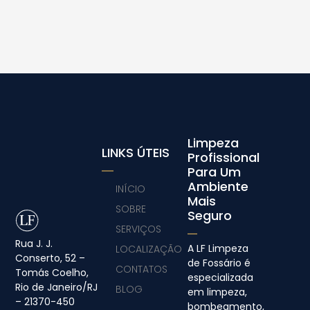
Limpeza
LINKS ÚTEIS
Profissional
Para Um
Ambiente
INÍCIO
Mais
SOBRE
Seguro
SERVIÇOS
Rua J. J.
A LF Limpeza
LOCALIZAÇÃO
Conserto, 52 –
de Fossário é
CONTATOS
Tomás Coelho,
especializada
Rio de Janeiro/RJ
BLOG
em limpeza,
– 21370-450
bombeamento,