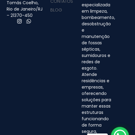
CONTATOS
Tomás Coelho,
especializada
Rio de Janeiro/RJ
BLOG
em limpeza,
– 21370-450
bombeamento,
desobstrução
e
manutenção
de fossas
sépticas,
sumidouros e
redes de
esgoto.
Atende
residências e
empresas,
oferecendo
soluções para
manter essas
estruturas
funcionando
de forma
segura,