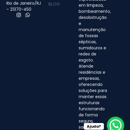
Rio de Janeiro/RJ
BLOG
em limpeza,
– 21370-450
bombeamento,
desobstrução
e
manutenção
de fossas
sépticas,
sumidouros e
redes de
esgoto.
Atende
residências e
empresas,
oferecendo
soluções para
manter essas
estruturas
funcionando
de forma
segura,
Ajuda?
sanitária e