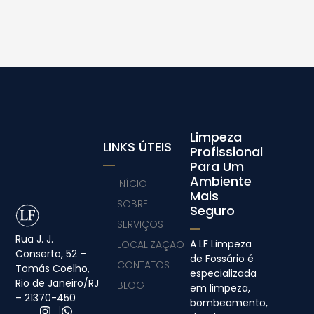
Limpeza
LINKS ÚTEIS
Profissional
Para Um
Ambiente
INÍCIO
Mais
SOBRE
Seguro
SERVIÇOS
Rua J. J.
A LF Limpeza
LOCALIZAÇÃO
Conserto, 52 –
de Fossário é
CONTATOS
Tomás Coelho,
especializada
Rio de Janeiro/RJ
BLOG
em limpeza,
– 21370-450
bombeamento,