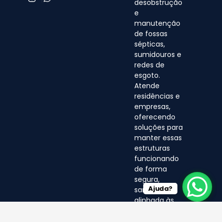
desobstrução
e
manutenção
de fossas
sépticas,
sumidouros e
redes de
esgoto.
Atende
residências e
empresas,
oferecendo
soluções para
manter essas
estruturas
funcionando
de forma
segura,
Ajuda?
sanitária e
alinhada às
normas
ambientais.