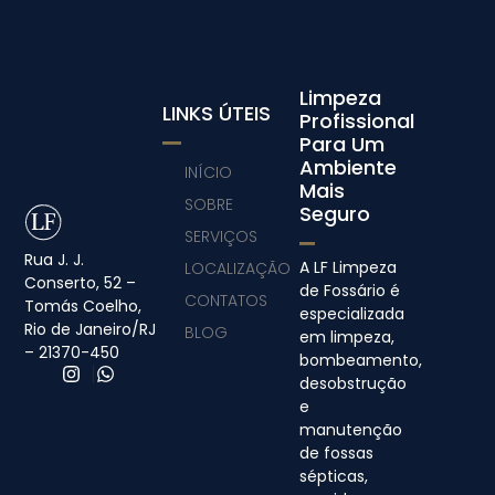
Limpeza
LINKS ÚTEIS
Profissional
Para Um
Ambiente
INÍCIO
Mais
SOBRE
Seguro
SERVIÇOS
Rua J. J.
A LF Limpeza
LOCALIZAÇÃO
Conserto, 52 –
de Fossário é
CONTATOS
Tomás Coelho,
especializada
Rio de Janeiro/RJ
BLOG
em limpeza,
– 21370-450
bombeamento,
desobstrução
e
manutenção
de fossas
sépticas,