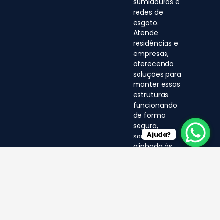
sumidouros e
redes de
esgoto.
Atende
residências e
empresas,
oferecendo
soluções para
manter essas
estruturas
funcionando
de forma
segura,
Ajuda?
sanitária e
alinhada às
normas
ambientais.