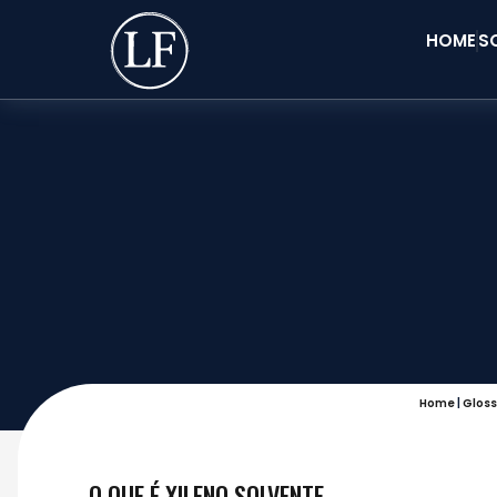
HOME
S
Home
|
Gloss
O QUE É XILENO SOLVENTE