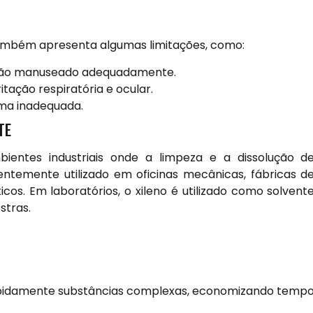
também apresenta algumas limitações, como:
e não manuseado adequadamente.
tação respiratória e ocular.
ma inadequada.
TE
ientes industriais onde a limpeza e a dissolução d
entemente utilizado em oficinas mecânicas, fábricas d
cos. Em laboratórios, o xileno é utilizado como solvent
stras.
apidamente substâncias complexas, economizando temp