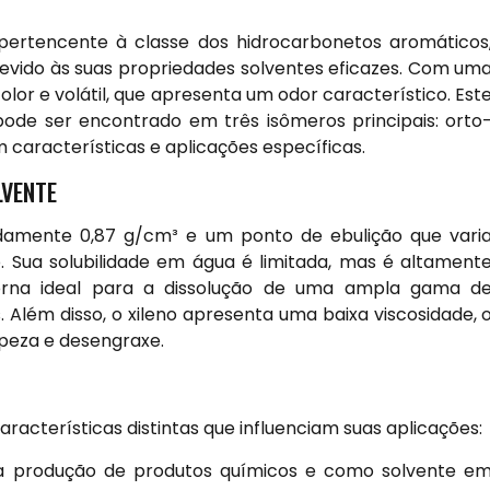
pertencente à classe dos hidrocarbonetos aromáticos
devido às suas propriedades solventes eficazes. Com um
ncolor e volátil, que apresenta um odor característico. Est
pode ser encontrado em três isômeros principais: orto
 características e aplicações específicas.
LVENTE
damente 0,87 g/cm³ e um ponto de ebulição que vari
 Sua solubilidade em água é limitada, mas é altament
torna ideal para a dissolução de uma ampla gama d
es. Além disso, o xileno apresenta uma baixa viscosidade, 
mpeza e desengraxe.
racterísticas distintas que influenciam suas aplicações:
na produção de produtos químicos e como solvente e