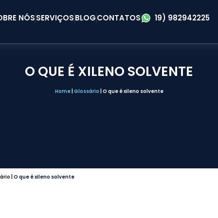
OBRE NÓS
SERVIÇOS
BLOG
CONTATOS
19) 982942225
O QUE É XILENO SOLVENTE
Home
|
Glossário
|
O que é xileno solvente
ário
|
O que é xileno solvente