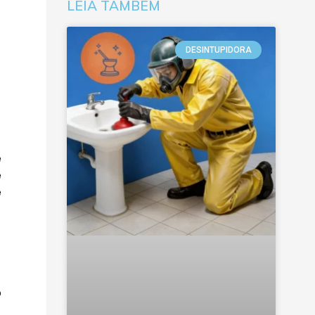
LEIA TAMBÉM
DESINTUPIDORA
e
e
e
o