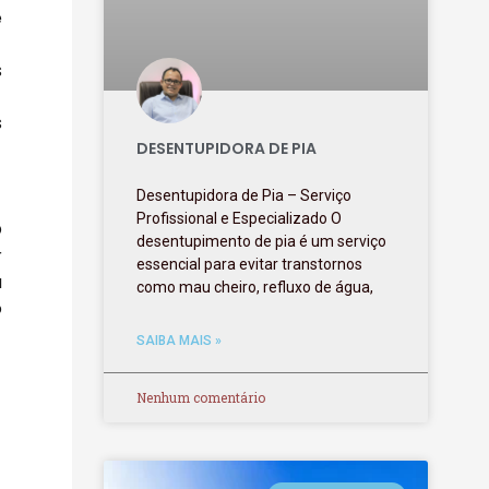
é
s
s
DESENTUPIDORA DE PIA
Desentupidora de Pia – Serviço
Profissional e Especializado O
O
desentupimento de pia é um serviço
r
essencial para evitar transtornos
a
como mau cheiro, refluxo de água,
o
SAIBA MAIS »
Nenhum comentário