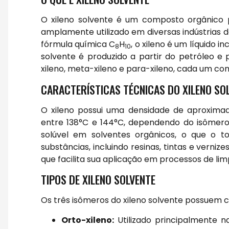
O xileno solvente é um composto orgânico 
amplamente utilizado em diversas indústrias 
fórmula química C
H
, o xileno é um líquido i
8
10
solvente é produzido a partir do petróleo e 
xileno, meta-xileno e para-xileno, cada um com
CARACTERÍSTICAS TÉCNICAS DO XILENO SO
O xileno possui uma densidade de aproxima
entre 138°C e 144°C, dependendo do isômero.
solúvel em solventes orgânicos, o que o 
substâncias, incluindo resinas, tintas e verniz
que facilita sua aplicação em processos de li
TIPOS DE XILENO SOLVENTE
Os três isômeros do xileno solvente possuem ca
Orto-xileno:
Utilizado principalmente 