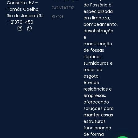
Conserto, 52 –
de Fossário é
CONTATOS
Tomás Coelho,
especializada
Rio de Janeiro/RJ
BLOG
em limpeza,
– 21370-450
bombeamento,
desobstrução
e
manutenção
de fossas
sépticas,
sumidouros e
redes de
esgoto.
Atende
residências e
empresas,
oferecendo
soluções para
manter essas
estruturas
funcionando
de forma