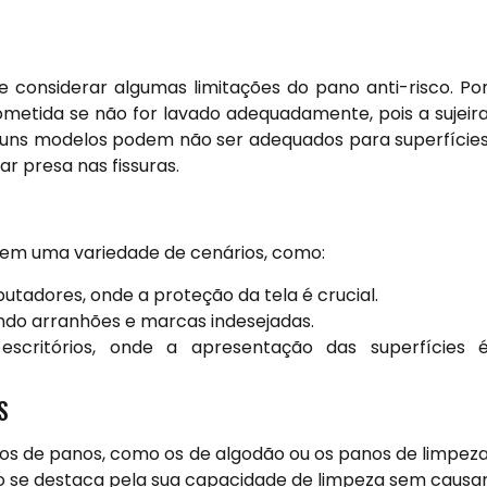
 considerar algumas limitações do pano anti-risco. Po
metida se não for lavado adequadamente, pois a sujeir
lguns modelos podem não ser adequados para superfície
ar presa nas fissuras.
s em uma variedade de cenários, como:
tadores, onde a proteção da tela é crucial.
ndo arranhões e marcas indesejadas.
escritórios, onde a apresentação das superfícies 
S
os de panos, como os de algodão ou os panos de limpez
isco se destaca pela sua capacidade de limpeza sem causa