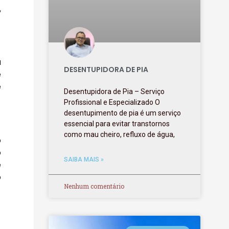
,
a
DESENTUPIDORA DE PIA
e
e
Desentupidora de Pia – Serviço
Profissional e Especializado O
desentupimento de pia é um serviço
essencial para evitar transtornos
como mau cheiro, refluxo de água,
o
o
SAIBA MAIS »
e
o
Nenhum comentário