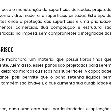
mpeza e manutenção de superfícies delicadas, projetad
omo vidro, madeira, e superfícies pintadas. Este tipo d
es onde a proteção das superfícies é uma prioridade
mentos comerciais. Sua composição e estrutura sã
eficácia na limpeza, sem comprometer a integridade do
-RISCO
e microfibra, um material que possui fibras finas qu
iente. Além disso, esses panos são projetados para sere
o deixarão marcas ou riscos nas superfícies. A capacidad
tante, pois permite que o pano retenha líquidos se
s também são laváveis, o que aumenta sua durabilidade 
isco, cada uma com suas particularidades e aplicaçõe