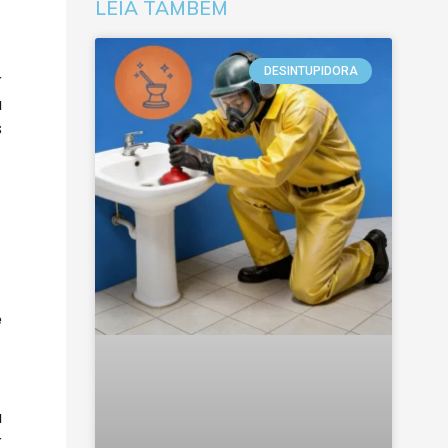
LEIA TAMBÉM
DESINTUPIDORA
r
a
s
é
a
r