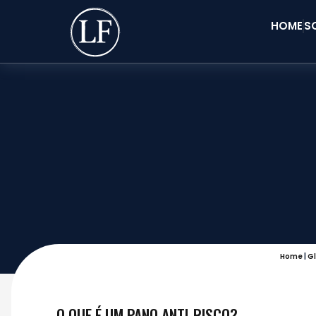
HOME
S
Home
|
Gl
O QUE É UM PANO ANTI-RISCO?