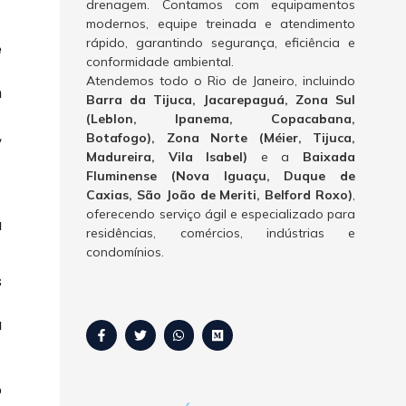
drenagem. Contamos com equipamentos
modernos, equipe treinada e atendimento
rápido, garantindo segurança, eficiência e
e
conformidade ambiental.
Atendemos todo o Rio de Janeiro, incluindo
m
Barra da Tijuca, Jacarepaguá, Zona Sul
(Leblon, Ipanema, Copacabana,
,
Botafogo), Zona Norte (Méier, Tijuca,
Madureira, Vila Isabel)
e a
Baixada
Fluminense (Nova Iguaçu, Duque de
Caxias, São João de Meriti, Belford Roxo)
,
oferecendo serviço ágil e especializado para
a
residências, comércios, indústrias e
condomínios.
s
a
o