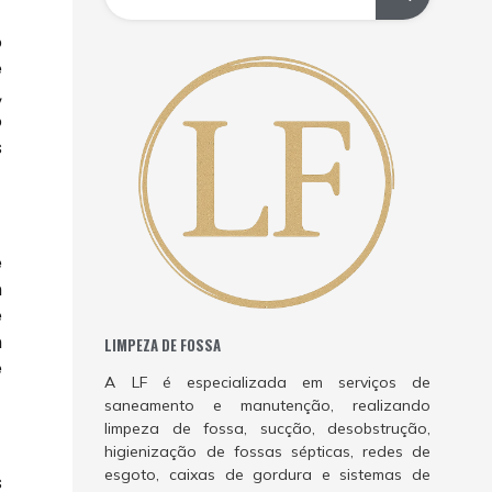
o
e
,
o
s
e
m
e
m
LIMPEZA DE FOSSA
e
A LF é especializada em serviços de
saneamento e manutenção, realizando
limpeza de fossa, sucção, desobstrução,
higienização de fossas sépticas, redes de
esgoto, caixas de gordura e sistemas de
s