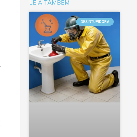
LEIA TAMBÉM
s
DESINTUPIDORA
r
,
s
o
e
s