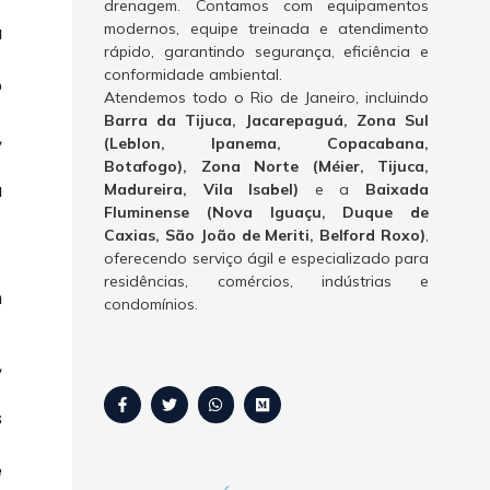
drenagem. Contamos com equipamentos
modernos, equipe treinada e atendimento
a
rápido, garantindo segurança, eficiência e
conformidade ambiental.
o
Atendemos todo o Rio de Janeiro, incluindo
Barra da Tijuca, Jacarepaguá, Zona Sul
,
(Leblon, Ipanema, Copacabana,
Botafogo), Zona Norte (Méier, Tijuca,
a
Madureira, Vila Isabel)
e a
Baixada
Fluminense (Nova Iguaçu, Duque de
Caxias, São João de Meriti, Belford Roxo)
,
oferecendo serviço ágil e especializado para
residências, comércios, indústrias e
m
condomínios.
,
s
e