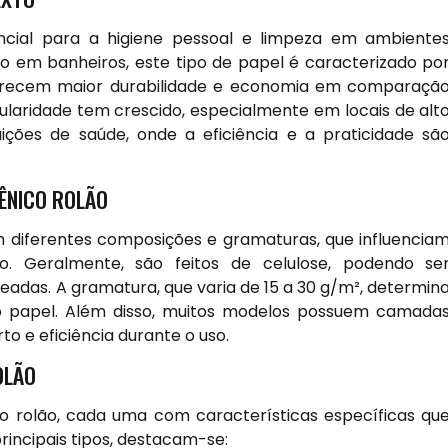
ncial para a higiene pessoal e limpeza em ambiente
do em banheiros, este tipo de papel é caracterizado po
ferecem maior durabilidade e economia em comparaçã
pularidade tem crescido, especialmente em locais de alt
uições de saúde, onde a eficiência e a praticidade sã
IÊNICO ROLÃO
m diferentes composições e gramaturas, que influencia
o. Geralmente, são feitos de celulose, podendo se
adas. A gramatura, que varia de 15 a 30 g/m², determin
o papel. Além disso, muitos modelos possuem camada
to e eficiência durante o uso.
OLÃO
co rolão, cada uma com características específicas qu
rincipais tipos, destacam-se: