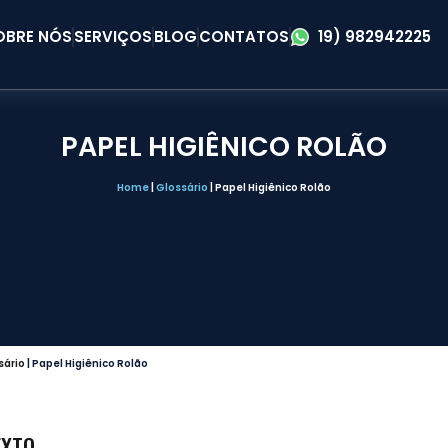
OBRE NÓS
SERVIÇOS
BLOG
CONTATOS
19) 982942225
PAPEL HIGIÊNICO ROLÃO
Home
|
Glossário
|
Papel Higiênico Rolão
sário
|
Papel Higiênico Rolão
EXTO