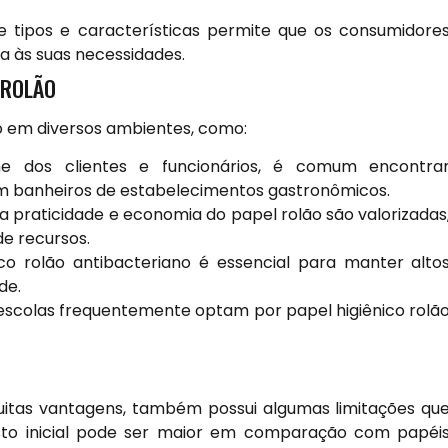
e tipos e características permite que os consumidore
 às suas necessidades.
 ROLÃO
do em diversos ambientes, como:
ne dos clientes e funcionários, é comum encontra
em banheiros de estabelecimentos gastronômicos.
 praticidade e economia do papel rolão são valorizadas
de recursos.
ico rolão antibacteriano é essencial para manter alto
de.
escolas frequentemente optam por papel higiênico rolã
uitas vantagens, também possui algumas limitações qu
sto inicial pode ser maior em comparação com papéi