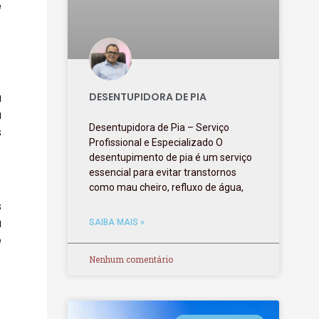
e
-
a
DESENTUPIDORA DE PIA
a
Desentupidora de Pia – Serviço
s
Profissional e Especializado O
desentupimento de pia é um serviço
essencial para evitar transtornos
como mau cheiro, refluxo de água,
s
a
SAIBA MAIS »
e
Nenhum comentário