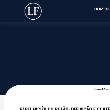
HOME
S
Home
|
Glos
PAPEL HIGIÊNICO ROLÃO: DEFINIÇÃO E CONT