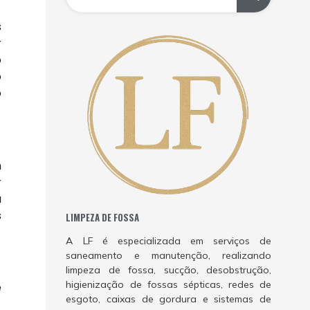
s
r
o
o
o
m
r
a
s
LIMPEZA DE FOSSA
A LF é especializada em serviços de
saneamento e manutenção, realizando
limpeza de fossa, sucção, desobstrução,
higienização de fossas sépticas, redes de
e
esgoto, caixas de gordura e sistemas de