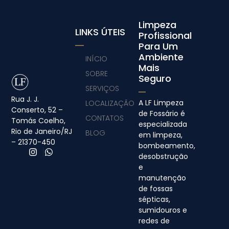
Limpeza
LINKS ÚTEIS
Profissional
Para Um
Ambiente
INÍCIO
Mais
SOBRE
Seguro
SERVIÇOS
Rua J. J.
A LF Limpeza
LOCALIZAÇÃO
Conserto, 52 –
de Fossário é
CONTATOS
Tomás Coelho,
especializada
Rio de Janeiro/RJ
BLOG
em limpeza,
– 21370-450
bombeamento,
desobstrução
e
manutenção
de fossas
sépticas,
sumidouros e
redes de