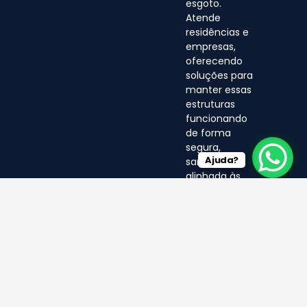
esgoto.
Atende
residências e
empresas,
oferecendo
soluções para
manter essas
estruturas
funcionando
de forma
segura,
Ajuda?
sanitária e
alinhada às
normas
ambientais.
© LF 2025- Direitos Reservados
por EA MÍDIA DIGITAL