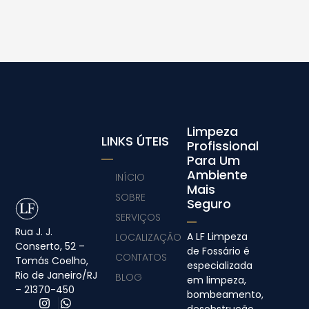
Limpeza
LINKS ÚTEIS
Profissional
Para Um
Ambiente
INÍCIO
Mais
SOBRE
Seguro
SERVIÇOS
Rua J. J.
A LF Limpeza
LOCALIZAÇÃO
Conserto, 52 –
de Fossário é
CONTATOS
Tomás Coelho,
especializada
Rio de Janeiro/RJ
BLOG
em limpeza,
– 21370-450
bombeamento,