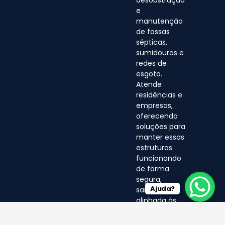
desobstrução
e
manutenção
de fossas
sépticas,
sumidouros e
redes de
esgoto.
Atende
residências e
empresas,
oferecendo
soluções para
manter essas
estruturas
funcionando
de forma
segura,
Ajuda?
sanitária e
alinhada às
normas
ambientais.