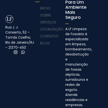
Para Um
Ambiente
INÍCIO
Mais
SOBRE
Seguro
SERVIÇOS
Rua J. J.
A LF Limpeza
LOCALIZAÇÃO
Conserto, 52 –
de Fossário é
CONTATOS
Tomás Coelho,
especializada
Rio de Janeiro/RJ
BLOG
em limpeza,
– 21370-450
bombeamento,
desobstrução
e
manutenção
de fossas
sépticas,
sumidouros e
redes de
esgoto.
Atende
residências e
empresas,