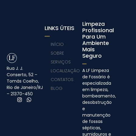
Limpeza
LINKS ÚTEIS
Profissional
Para Um
Ambiente
INÍCIO
Mais
SOBRE
Seguro
SERVIÇOS
Rua J. J.
A LF Limpeza
LOCALIZAÇÃO
Conserto, 52 –
de Fossário é
CONTATOS
Tomás Coelho,
especializada
Rio de Janeiro/RJ
BLOG
em limpeza,
– 21370-450
bombeamento,
desobstrução
e
manutenção
de fossas
sépticas,
sumidouros e