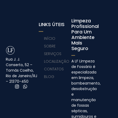
Limpeza
LINKS ÚTEIS
Profissional
Para Um
Ambiente
INÍCIO
Mais
SOBRE
Seguro
SERVIÇOS
Rua J. J.
A LF Limpeza
LOCALIZAÇÃO
Conserto, 52 –
de Fossário é
CONTATOS
Tomás Coelho,
especializada
Rio de Janeiro/RJ
BLOG
em limpeza,
– 21370-450
bombeamento,
desobstrução
e
manutenção
de fossas
sépticas,
sumidouros e