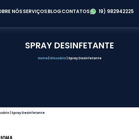
OBRE NÓS
SERVIÇOS
BLOG
CONTATOS
19) 982942225
SPRAY DESINFETANTE
Home
|
Glossário
|
Spray Desinfetante
ssário
|
Spray Desinfetante
CIONA