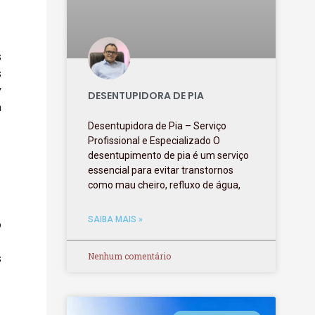
s
s
y
DESENTUPIDORA DE PIA
m
Desentupidora de Pia – Serviço
Profissional e Especializado O
desentupimento de pia é um serviço
essencial para evitar transtornos
como mau cheiro, refluxo de água,
SAIBA MAIS »
o
Nenhum comentário
s