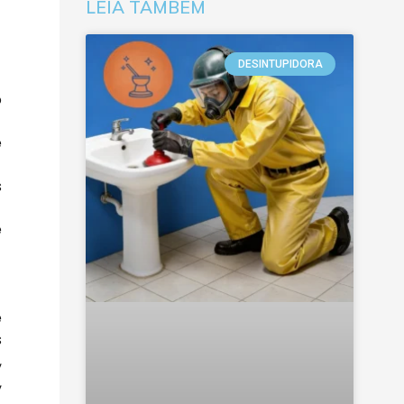
LEIA TAMBÉM
DESINTUPIDORA
o
e
s
e
e
s
,
,