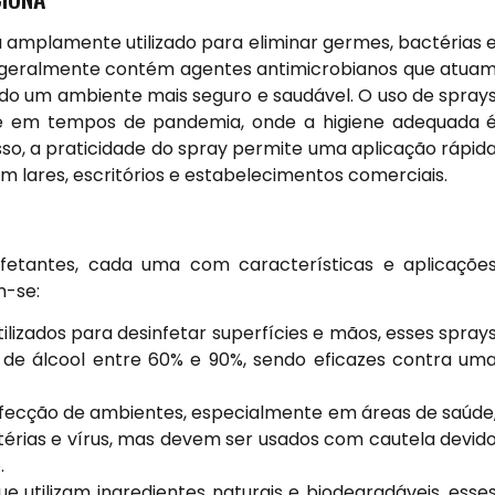
 amplamente utilizado para eliminar germes, bactérias 
ão geralmente contém agentes antimicrobianos que atua
do um ambiente mais seguro e saudável. O uso de spray
nte em tempos de pandemia, onde a higiene adequada 
sso, a praticidade do spray permite uma aplicação rápid
m lares, escritórios e estabelecimentos comerciais.
nfetantes, cada uma com características e aplicaçõe
m-se:
izados para desinfetar superfícies e mãos, esses spray
e álcool entre 60% e 90%, sendo eficazes contra um
nfecção de ambientes, especialmente em áreas de saúde
érias e vírus, mas devem ser usados com cautela devid
.
 utilizam ingredientes naturais e biodegradáveis, esse