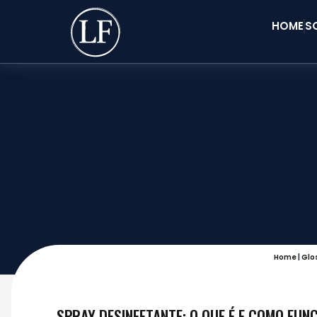
HOME
S
Home
|
Glo
SPRAY DESINFETANTE: O QUE É E COMO FUN