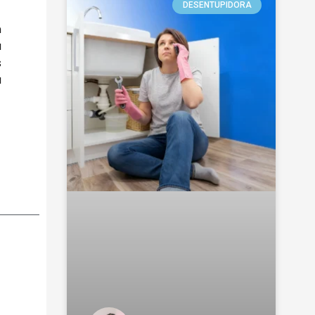
DESENTUPIDORA
m
a
s
a