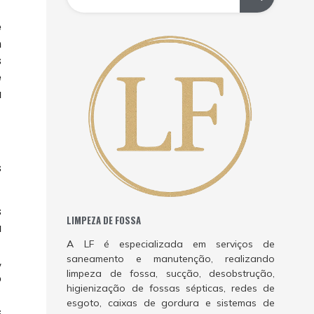
e
m
s
é
a
s
s
LIMPEZA DE FOSSA
a
A LF é especializada em serviços de
saneamento e manutenção, realizando
,
limpeza de fossa, sucção, desobstrução,
o
higienização de fossas sépticas, redes de
esgoto, caixas de gordura e sistemas de
s