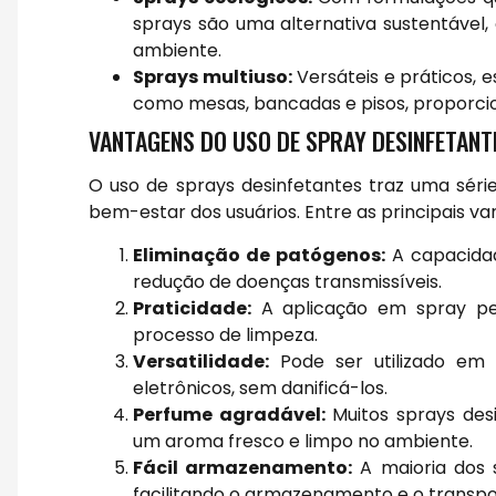
sprays são uma alternativa sustentável,
ambiente.
Sprays multiuso:
Versáteis e práticos, e
como mesas, bancadas e pisos, proporcio
VANTAGENS DO USO DE SPRAY DESINFETANT
O uso de sprays desinfetantes traz uma sér
bem-estar dos usuários. Entre as principais 
Eliminação de patógenos:
A capacidade
redução de doenças transmissíveis.
Praticidade:
A aplicação em spray per
processo de limpeza.
Versatilidade:
Pode ser utilizado em 
eletrônicos, sem danificá-los.
Perfume agradável:
Muitos sprays des
um aroma fresco e limpo no ambiente.
Fácil armazenamento:
A maioria dos 
facilitando o armazenamento e o transpo