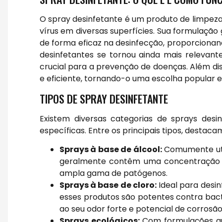
O spray desinfetante é um produto de limpeza
vírus em diversas superfícies. Sua formulaç
de forma eficaz na desinfecção, proporcionan
desinfetantes se tornou ainda mais releva
crucial para a prevenção de doenças. Além di
e eficiente, tornando-o uma escolha popular e
TIPOS DE SPRAY DESINFETANTE
Existem diversas categorias de sprays desi
específicas. Entre os principais tipos, destaca
Sprays à base de álcool:
Comumente util
geralmente contêm uma concentração d
ampla gama de patógenos.
Sprays à base de cloro:
Ideal para desi
esses produtos são potentes contra bact
ao seu odor forte e potencial de corrosão
Sprays ecológicos:
Com formulações que