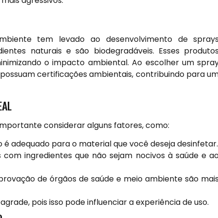
mais agressivos.
biente tem levado ao desenvolvimento de spray
edientes naturais e são biodegradáveis. Esses produto
minimizando o impacto ambiental. Ao escolher um spra
 possuam certificações ambientais, contribuindo para u
EAL
importante considerar alguns fatores, como:
o é adequado para o material que você deseja desinfetar.
s com ingredientes que não sejam nocivos à saúde e a
provação de órgãos de saúde e meio ambiente são mai
grade, pois isso pode influenciar a experiência de uso.