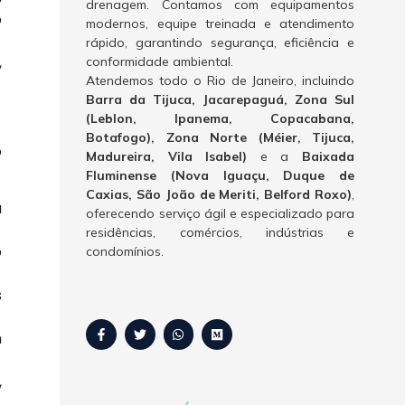
drenagem. Contamos com equipamentos
o
modernos, equipe treinada e atendimento
rápido, garantindo segurança, eficiência e
,
conformidade ambiental.
Atendemos todo o Rio de Janeiro, incluindo
Barra da Tijuca, Jacarepaguá, Zona Sul
(Leblon, Ipanema, Copacabana,
Botafogo), Zona Norte (Méier, Tijuca,
o
Madureira, Vila Isabel)
e a
Baixada
Fluminense (Nova Iguaçu, Duque de
Caxias, São João de Meriti, Belford Roxo)
,
a
oferecendo serviço ágil e especializado para
residências, comércios, indústrias e
o
condomínios.
s
m
,