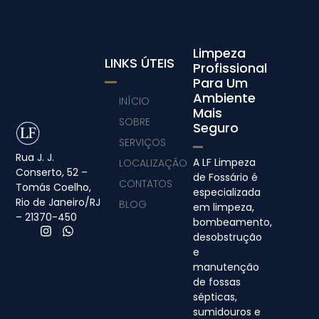
Limpeza
LINKS ÚTEIS
Profissional
Para Um
Ambiente
INÍCIO
Mais
SOBRE
Seguro
SERVIÇOS
Rua J. J.
A LF Limpeza
LOCALIZAÇÃO
Conserto, 52 –
de Fossário é
CONTATOS
Tomás Coelho,
especializada
Rio de Janeiro/RJ
BLOG
em limpeza,
– 21370-450
bombeamento,
desobstrução
e
manutenção
de fossas
sépticas,
sumidouros e