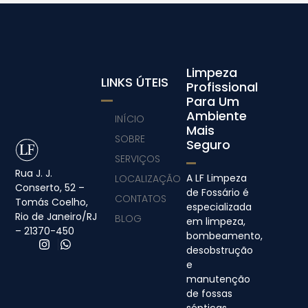
Limpeza
LINKS ÚTEIS
Profissional
Para Um
Ambiente
INÍCIO
Mais
SOBRE
Seguro
SERVIÇOS
Rua J. J.
A LF Limpeza
LOCALIZAÇÃO
Conserto, 52 –
de Fossário é
CONTATOS
Tomás Coelho,
especializada
Rio de Janeiro/RJ
BLOG
em limpeza,
– 21370-450
bombeamento,
desobstrução
e
manutenção
de fossas
sépticas,