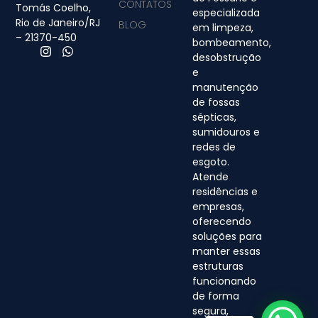
CONTATOS
Tomás Coelho,
especializada
Rio de Janeiro/RJ
BLOG
em limpeza,
– 21370-450
bombeamento,
desobstrução
e
manutenção
de fossas
sépticas,
sumidouros e
redes de
esgoto.
Atende
residências e
empresas,
oferecendo
soluções para
manter essas
estruturas
funcionando
de forma
segura,