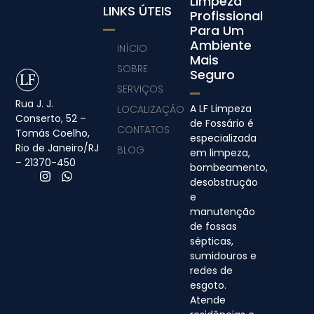
Limpeza
LINKS ÚTEIS
Profissional
Para Um
Ambiente
INÍCIO
Mais
SOBRE
Seguro
SERVIÇOS
Rua J. J.
A LF Limpeza
LOCALIZAÇÃO
Conserto, 52 –
de Fossário é
CONTATOS
Tomás Coelho,
especializada
Rio de Janeiro/RJ
BLOG
em limpeza,
– 21370-450
bombeamento,
desobstrução
e
manutenção
de fossas
sépticas,
sumidouros e
redes de
esgoto.
Atende