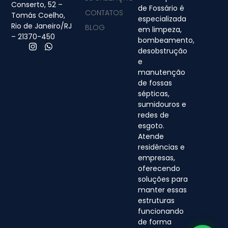
Conserto, 52 –
de Fossário é
CONTATOS
Tomás Coelho,
especializada
Rio de Janeiro/RJ
BLOG
em limpeza,
– 21370-450
bombeamento,
desobstrução
e
manutenção
de fossas
sépticas,
sumidouros e
redes de
esgoto.
Atende
residências e
empresas,
oferecendo
soluções para
manter essas
estruturas
funcionando
de forma