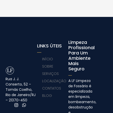
Limpeza
LINKS ÚTEIS
Profissional
Para Um
Ambiente
INÍCIO
Mais
SOBRE
Seguro
SERVIÇOS
Rua J. J.
A LF Limpeza
LOCALIZAÇÃO
Conserto, 52 –
de Fossário é
CONTATOS
Tomás Coelho,
especializada
Rio de Janeiro/RJ
BLOG
em limpeza,
– 21370-450
bombeamento,
desobstrução
e