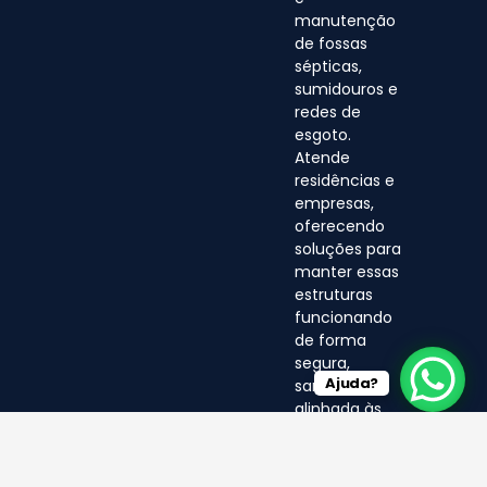
manutenção
de fossas
sépticas,
sumidouros e
redes de
esgoto.
Atende
residências e
empresas,
oferecendo
soluções para
manter essas
estruturas
funcionando
de forma
segura,
Ajuda?
sanitária e
alinhada às
normas
ambientais.