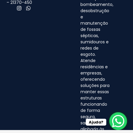
– 21370-450
bombeamento,
desobstrução
e
manutenção
de fossas
sépticas,
sumidouros e
redes de
esgoto.
Atende
residências e
empresas,
oferecendo
soluções para
manter essas
estruturas
funcionando
de forma
segura,
Ajuda?
sanitária e
alinhada às