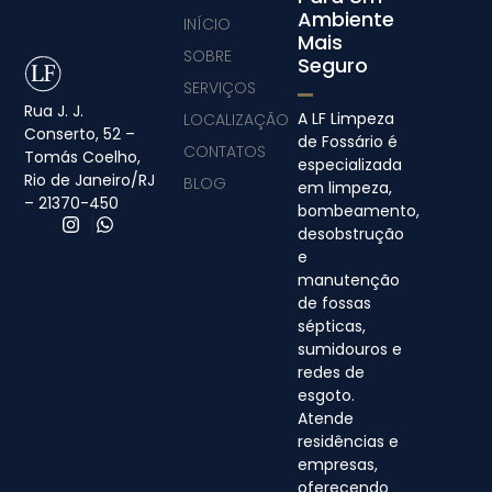
Ambiente
INÍCIO
Mais
SOBRE
Seguro
SERVIÇOS
Rua J. J.
A LF Limpeza
LOCALIZAÇÃO
Conserto, 52 –
de Fossário é
CONTATOS
Tomás Coelho,
especializada
Rio de Janeiro/RJ
BLOG
em limpeza,
– 21370-450
bombeamento,
desobstrução
e
manutenção
de fossas
sépticas,
sumidouros e
redes de
esgoto.
Atende
residências e
empresas,
oferecendo