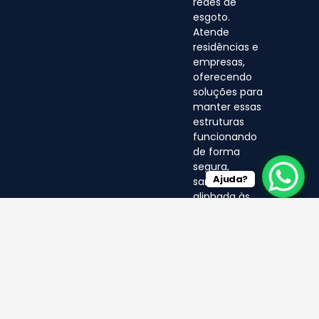
redes de
esgoto.
Atende
residências e
empresas,
oferecendo
soluções para
manter essas
estruturas
funcionando
de forma
segura,
Ajuda?
sanitária e
alinhada às
normas
ambientais.