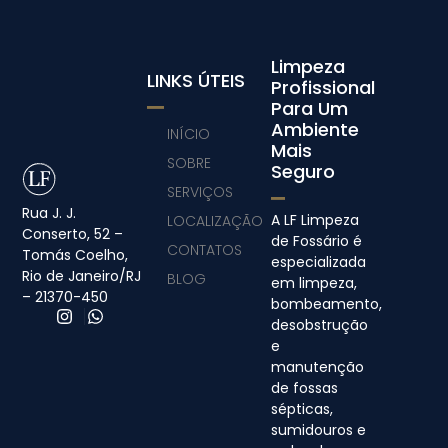
Limpeza
LINKS ÚTEIS
Profissional
Para Um
Ambiente
INÍCIO
Mais
SOBRE
Seguro
SERVIÇOS
Rua J. J.
A LF Limpeza
LOCALIZAÇÃO
Conserto, 52 –
de Fossário é
CONTATOS
Tomás Coelho,
especializada
Rio de Janeiro/RJ
BLOG
em limpeza,
– 21370-450
bombeamento,
desobstrução
e
manutenção
de fossas
sépticas,
sumidouros e