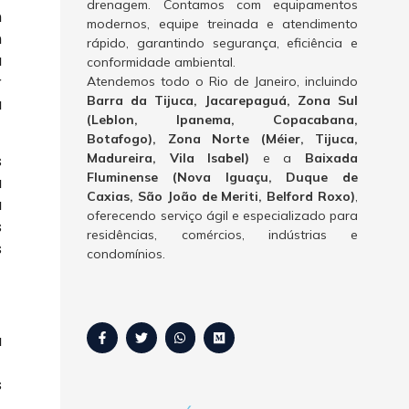
drenagem. Contamos com equipamentos
m
modernos, equipe treinada e atendimento
m
rápido, garantindo segurança, eficiência e
a
conformidade ambiental.
r
Atendemos todo o Rio de Janeiro, incluindo
Barra da Tijuca, Jacarepaguá, Zona Sul
a
(Leblon, Ipanema, Copacabana,
Botafogo), Zona Norte (Méier, Tijuca,
Madureira, Vila Isabel)
e a
Baixada
s
Fluminense (Nova Iguaçu, Duque de
a
Caxias, São João de Meriti, Belford Roxo)
,
a
oferecendo serviço ágil e especializado para
s
residências, comércios, indústrias e
s
condomínios.
a
s