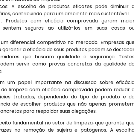
os: A escolha de produtos eficazes pode diminuir 
rios, contribuindo para um ambiente mais sustentável.
r: Produtos com eficácia comprovada geram maio
e sentem seguros ao utilizá-los em suas casas o
 um diferencial competitivo no mercado. Empresas qu
garantir a eficácia de seus produtos podem se destaca
midores que buscam qualidade e segurança. Teste
 podem servir como provas concretas da qualidade d
.
 um papel importante na discussão sobre eficáci
 de limpeza com eficácia comprovada podem reduzir 
cies tratadas, dependendo do tipo de produto e d
tância de escolher produtos que não apenas promete
oncretas para respaldar suas alegações.
eito fundamental no setor de limpeza, que garante qu
icazes na remoção de sujeira e patógenos. A escolh