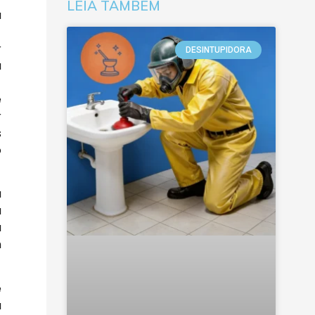
LEIA TAMBÉM
a
r
DESINTUPIDORA
u
e
r
s
o
a
a
a
m
e
a