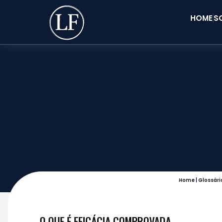
HOME
S
Home
|
Glossári
O QUE É EFICÁCIA COMPROVADA