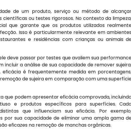
dade de um produto, serviço ou método de alcança
científicas ou testes rigorosos. No contexto da limpeza
ial que garante que os produtos utilizados realment
ecção. Isso é particularmente relevante em ambiente
restaurantes e residências com crianças ou animais d
 ele deve passar por testes que avaliem sua performanc
 incluir a análise de sua capacidade de remover sujeira
A eficácia é frequentemente medida em porcentagens
a remoção de sujeira em comparação com uma superfíci
eza que podem apresentar eficácia comprovada, incluind
ltiuso e produtos específicos para superfícies. Cad
distintas que influenciam sua eficácia. Por exemplo
dos por sua capacidade de eliminar uma ampla gama d
são eficazes na remoção de manchas orgânicas.