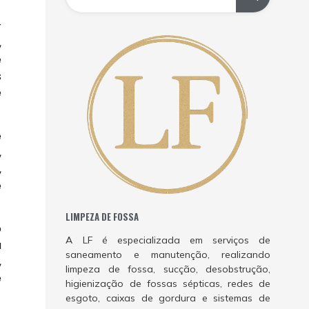
r
,
e
s
e
e
,
,
e
LIMPEZA DE FOSSA
o
A LF é especializada em serviços de
a
saneamento e manutenção, realizando
,
limpeza de fossa, sucção, desobstrução,
e
higienização de fossas sépticas, redes de
esgoto, caixas de gordura e sistemas de