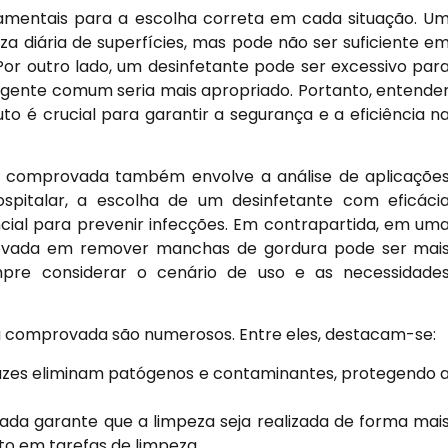
damentais para a escolha correta em cada situação. U
za diária de superfícies, mas pode não ser suficiente e
or outro lado, um desinfetante pode ser excessivo par
rgente comum seria mais apropriado. Portanto, entende
o é crucial para garantir a segurança e a eficiência n
cia comprovada também envolve a análise de aplicaçõe
spitalar, a escolha de um desinfetante com eficáci
cial para prevenir infecções. Em contrapartida, em um
rovada em remover manchas de gordura pode ser mai
pre considerar o cenário de uso e as necessidade
cia comprovada são numerosos. Entre eles, destacam-se:
cazes eliminam patógenos e contaminantes, protegendo 
da garante que a limpeza seja realizada de forma mai
to em tarefas de limpeza.