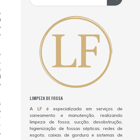
,
a
o
e
e
A
s
l
o
LIMPEZA DE FOSSA
s
A LF é especializada em serviços de
o
saneamento e manutenção, realizando
r
limpeza de fossa, sucção, desobstrução,
r
higienização de fossas sépticas, redes de
e
esgoto, caixas de gordura e sistemas de