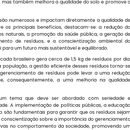
s, mas também melhora a qualidade do solo e promove 
 são numerosos e impactam diretamente a qualidade d
e os principais benefícios, destacam-se: a redução d
os naturais, a promoção da saúde pública, a geração d
nto de resíduos, e a conscientização ambiental d
para um futuro mais sustentável e equilibrado.
cada brasileiro gera cerca de 1,5 kg de resíduos por dia
população, a gestão eficiente desses resíduos torna-s
e gerenciamento de resíduos pode levar a uma reduçã
do e, consequentemente, a uma melhoria na qualidad
é um tema que deve ser abordado com seriedade 
de. A implementação de políticas públicas, a educaçã
o são fundamentais para garantir que os resíduos seja
A conscientização sobre a importância do gerenciament
cativas no comportamento da sociedade, promovendo u