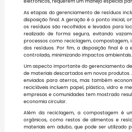
eletrônicos, requerem um manejo especial par
As etapas do gerenciamento de resíduos inclu
disposição final. A geração é o ponto inicial,
os resíduos são recolhidos e levados para lo
realizado de forma segura, evitando vaza
processos como reciclagem, compostagem, in
dos resíduos. Por fim, a disposição final é
controlada, minimizando impactos ambientais.
Um aspecto importante do gerenciamento de r
de materiais descartados em novos produtos. 
enviados para aterros, mas também economiz
recicláveis incluem papel, plástico, vidro e
empresas e comunidades tem mostrado resultad
economia circular.
Além da reciclagem, a compostagem é uma
orgânicos, como restos de alimentos e res
materiais em adubo, que pode ser utilizado p