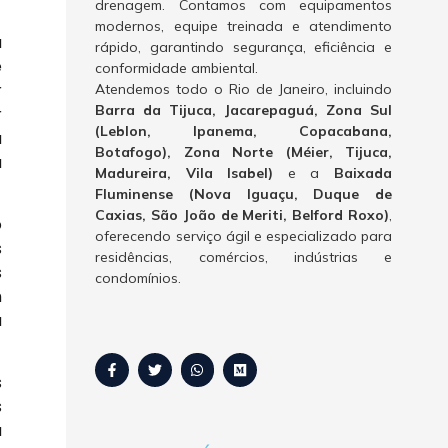
drenagem. Contamos com equipamentos
modernos, equipe treinada e atendimento
a
rápido, garantindo segurança, eficiência e
e
conformidade ambiental.
r
Atendemos todo o Rio de Janeiro, incluindo
Barra da Tijuca, Jacarepaguá, Zona Sul
r
(Leblon, Ipanema, Copacabana,
a
Botafogo), Zona Norte (Méier, Tijuca,
a
Madureira, Vila Isabel)
e a
Baixada
Fluminense (Nova Iguaçu, Duque de
Caxias, São João de Meriti, Belford Roxo)
,
o
oferecendo serviço ágil e especializado para
s
residências, comércios, indústrias e
s
condomínios.
m
a
s
s
a