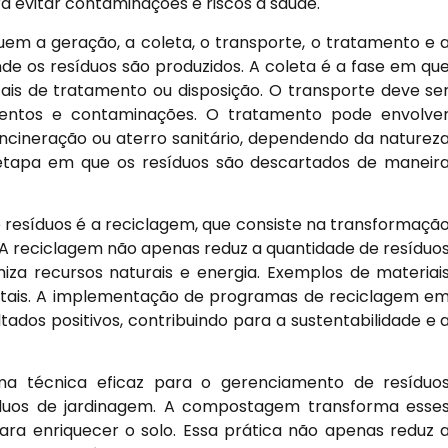
a evitar contaminações e riscos à saúde.
em a geração, a coleta, o transporte, o tratamento e 
 onde os resíduos são produzidos. A coleta é a fase em qu
cais de tratamento ou disposição. O transporte deve se
mentos e contaminações. O tratamento pode envolve
cineração ou aterro sanitário, dependendo da naturez
 a etapa em que os resíduos são descartados de maneir
esíduos é a reciclagem, que consiste na transformaçã
A reciclagem não apenas reduz a quantidade de resíduo
a recursos naturais e energia. Exemplos de materiai
 metais. A implementação de programas de reciclagem e
os positivos, contribuindo para a sustentabilidade e 
 técnica eficaz para o gerenciamento de resíduo
íduos de jardinagem. A compostagem transforma esse
ara enriquecer o solo. Essa prática não apenas reduz 