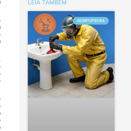
a
LEIA TAMBÉM
e
DESINTUPIDORA
a
e
a
.
e
o
e
e
o
m
o
m