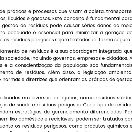
e práticas e processos que visam a coleta, transporte
dos, líquidos e gasosos. Este conceito é fundamental par
 gestão de resíduos pode causar sérios danos ao mei
to adequado é essencial para minimizar a geração d
e os resíduos perigosos sejam tratados de forma segura.
ciamento de resíduos é a sua abordagem integrada, qu
da sociedade, incluindo governos, empresas e cidadãos. 
es e a conscientização da população são fundamentai
mento de resíduos. Além disso, a legislação ambienta
normas e diretrizes que orientam as práticas de gestã
ificados em diversas categorias, como resíduos sólido
viços de saúde e resíduos perigosos. Cada tipo de resídu
andam estratégias de gerenciamento diferenciadas. Po
luem lixo doméstico e recicláveis, podem ser tratados po
uanto os resíduos perigosos, como produtos químicos 