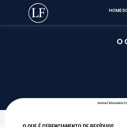
HOME
S
O 
Home
|
Glossário
|
O
O QUE É GERENCIAMENTO DE RESÍDUOS