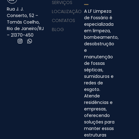
SERVIÇOS
Rua J. J.
A LF Limpeza
LOCALIZAÇÃO
Conserto, 52 –
de Fossário é
CONTATOS
Tomás Coelho,
especializada
Rio de Janeiro/RJ
BLOG
em limpeza,
– 21370-450
bombeamento,
desobstrução
e
manutenção
de fossas
sépticas,
sumidouros e
redes de
esgoto.
Atende
residências e
empresas,
oferecendo
soluções para
manter essas
estruturas