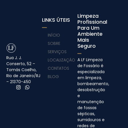
Limpeza
LINKS ÚTEIS
Profissional
Para Um
Ambiente
INÍCIO
Mais
SOBRE
Seguro
SERVIÇOS
Rua J. J.
A LF Limpeza
LOCALIZAÇÃO
Conserto, 52 –
de Fossário é
CONTATOS
Tomás Coelho,
especializada
Rio de Janeiro/RJ
BLOG
em limpeza,
– 21370-450
bombeamento,
desobstrução
e
manutenção
de fossas
sépticas,
sumidouros e
redes de