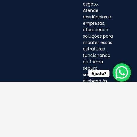
esgoto.
Atende
residências e
empresas,
oferecendo
soluções para
manter essas
estruturas
funcionando
de forma
segura,
Ajuda?
sanitária e
alinhada às
normas
ambientais.
© LF 2025- Direitos Reservados
por EA MÍDIA DIGITAL