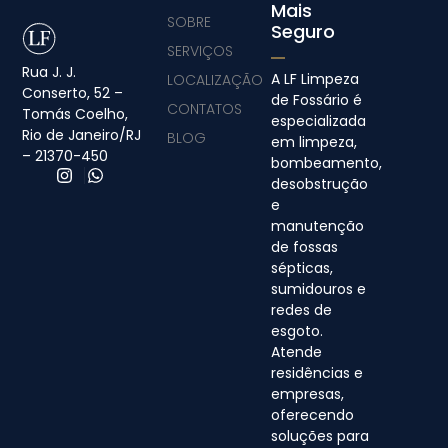
Mais
SOBRE
Seguro
SERVIÇOS
Rua J. J.
A LF Limpeza
LOCALIZAÇÃO
Conserto, 52 –
de Fossário é
CONTATOS
Tomás Coelho,
especializada
Rio de Janeiro/RJ
BLOG
em limpeza,
– 21370-450
bombeamento,
desobstrução
e
manutenção
de fossas
sépticas,
sumidouros e
redes de
esgoto.
Atende
residências e
empresas,
oferecendo
soluções para