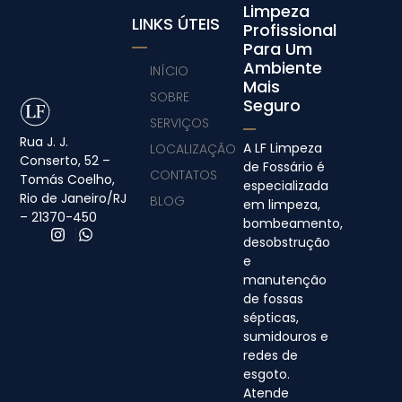
Limpeza
LINKS ÚTEIS
Profissional
Para Um
Ambiente
INÍCIO
Mais
SOBRE
Seguro
SERVIÇOS
Rua J. J.
A LF Limpeza
LOCALIZAÇÃO
Conserto, 52 –
de Fossário é
CONTATOS
Tomás Coelho,
especializada
Rio de Janeiro/RJ
BLOG
em limpeza,
– 21370-450
bombeamento,
desobstrução
e
manutenção
de fossas
sépticas,
sumidouros e
redes de
esgoto.
Atende