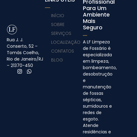
Profissional
Para Um
Ambiente
INÍCIO
Mais
SOBRE
Seguro
SERVIÇOS
Rua J. J.
A LF Limpeza
LOCALIZAÇÃO
Conserto, 52 –
de Fossário é
CONTATOS
Tomás Coelho,
especializada
Rio de Janeiro/RJ
BLOG
em limpeza,
– 21370-450
bombeamento,
desobstrução
e
manutenção
de fossas
sépticas,
sumidouros e
redes de
esgoto.
Atende
residências e