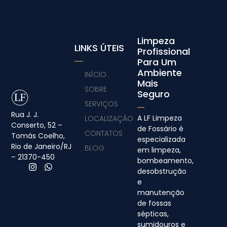
Limpeza
LINKS ÚTEIS
Profissional
Para Um
Ambiente
INÍCIO
Mais
SOBRE
Seguro
SERVIÇOS
Rua J. J.
A LF Limpeza
LOCALIZAÇÃO
Conserto, 52 –
de Fossário é
CONTATOS
Tomás Coelho,
especializada
Rio de Janeiro/RJ
BLOG
em limpeza,
– 21370-450
bombeamento,
desobstrução
e
manutenção
de fossas
sépticas,
sumidouros e