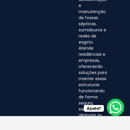
e
manutenção
de fossas
sépticas,
sumidouros e
redes de
esgoto.
Atende
residências e
empresas,
oferecendo
soluções para
manter essas
estruturas
funcionando
de forma
segura,
Ajuda?
sanitária e
alinhada às
normas
ambientais.