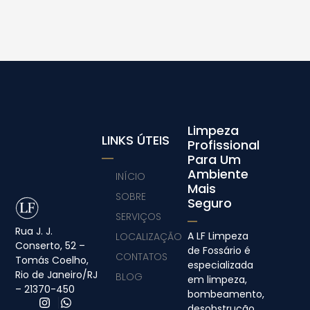
Limpeza
LINKS ÚTEIS
Profissional
Para Um
Ambiente
INÍCIO
Mais
SOBRE
Seguro
SERVIÇOS
Rua J. J.
A LF Limpeza
LOCALIZAÇÃO
Conserto, 52 –
de Fossário é
CONTATOS
Tomás Coelho,
especializada
Rio de Janeiro/RJ
BLOG
em limpeza,
– 21370-450
bombeamento,
desobstrução