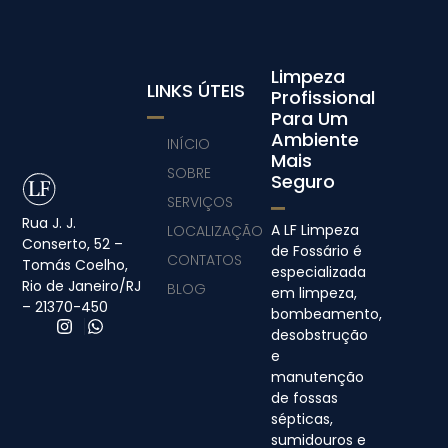
Limpeza
LINKS ÚTEIS
Profissional
Para Um
Ambiente
INÍCIO
Mais
SOBRE
Seguro
SERVIÇOS
Rua J. J.
A LF Limpeza
LOCALIZAÇÃO
Conserto, 52 –
de Fossário é
CONTATOS
Tomás Coelho,
especializada
Rio de Janeiro/RJ
BLOG
em limpeza,
– 21370-450
bombeamento,
desobstrução
e
manutenção
de fossas
sépticas,
sumidouros e