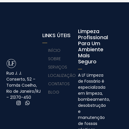
Limpeza
LINKS ÚTEIS
Profissional
Para Um
Ambiente
INÍCIO
Mais
SOBRE
Seguro
SERVIÇOS
Rua J. J.
A LF Limpeza
LOCALIZAÇÃO
Conserto, 52 –
de Fossário é
CONTATOS
Tomás Coelho,
especializada
Rio de Janeiro/RJ
BLOG
em limpeza,
– 21370-450
bombeamento,
desobstrução
e
manutenção
de fossas