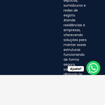
sépticas,
sumidouros e
redes de
esgoto.
Atende
residências e
empresas,
oferecendo
soluções para
manter essas
estruturas
funcionando
de forma
segura,
Ajuda?
sanitária e
alinhada às
normas
ambientais.