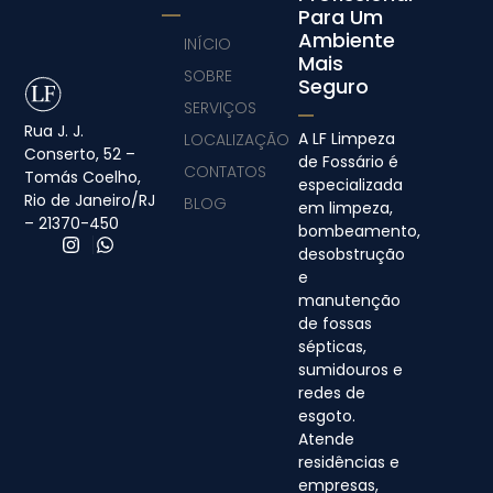
Para Um
Ambiente
INÍCIO
Mais
SOBRE
Seguro
SERVIÇOS
Rua J. J.
A LF Limpeza
LOCALIZAÇÃO
Conserto, 52 –
de Fossário é
CONTATOS
Tomás Coelho,
especializada
Rio de Janeiro/RJ
BLOG
em limpeza,
– 21370-450
bombeamento,
desobstrução
e
manutenção
de fossas
sépticas,
sumidouros e
redes de
esgoto.
Atende
residências e
empresas,