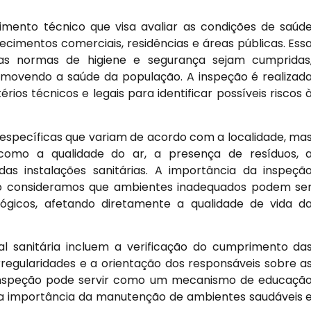
imento técnico que visa avaliar as condições de saúd
cimentos comerciais, residências e áreas públicas. Ess
as normas de higiene e segurança sejam cumpridas
movendo a saúde da população. A inspeção é realizad
érios técnicos e legais para identificar possíveis riscos 
s específicas que variam de acordo com a localidade, ma
como a qualidade do ar, a presença de resíduos, 
s instalações sanitárias. A importância da inspeçã
ndo consideramos que ambientes inadequados podem se
ógicos, afetando diretamente a qualidade de vida d
al sanitária incluem a verificação do cumprimento da
irregularidades e a orientação dos responsáveis sobre a
a inspeção pode servir como um mecanismo de educaçã
e a importância da manutenção de ambientes saudáveis 