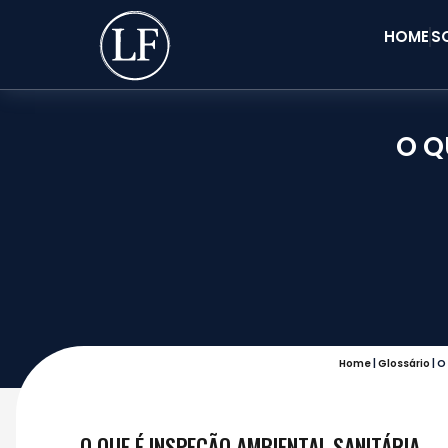
HOME
S
O Q
Home
|
Glossário
|
O 
O QUE É INSPEÇÃO AMBIENTAL SANITÁRIA