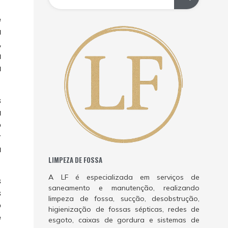
e
a
,
a
à
s
a
o
r
a
LIMPEZA DE FOSSA
A LF é especializada em serviços de
s
saneamento e manutenção, realizando
s
limpeza de fossa, sucção, desobstrução,
o
higienização de fossas sépticas, redes de
e
esgoto, caixas de gordura e sistemas de