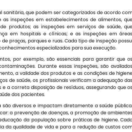
al sanitária, que podem ser categorizados de acordo co
se as inspeções em estabelecimentos de alimentos, qu
e produtos; as inspeções em serviços de saúde, qu
nça em hospitais e clínicas; e as inspeções em área
 de praças, parques e ruas. Cada tipo de inspeção possu
r conhecimentos especializados para sua execução.
tos, por exemplo, são essenciais para garantir que o
contaminações. Durante essas inspeções, são avaliado
to, a validade dos produtos e as condições de higien
ços de saúde, os profissionais verificam a adequação da
s e a correta disposição de resíduos, assegurando que o
aúde dos pacientes.
a são diversos e impactam diretamente a saúde pública
tacar: a prevenção de doenças, a promoção de ambiente
educação da população sobre práticas de higiene. Cad
ia da qualidade de vida e para a redução de custos co