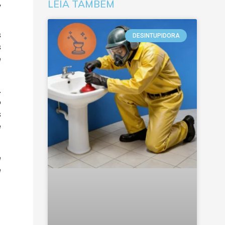
,
LEIA TAMBÉM
s
DESINTUPIDORA
s
e
.
o
s
é
e
é