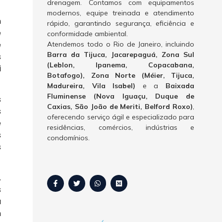
drenagem. Contamos com equipamentos
modernos, equipe treinada e atendimento
m
rápido, garantindo segurança, eficiência e
e
conformidade ambiental.
e
Atendemos todo o Rio de Janeiro, incluindo
Barra da Tijuca, Jacarepaguá, Zona Sul
s
(Leblon, Ipanema, Copacabana,
i
Botafogo), Zona Norte (Méier, Tijuca,
Madureira, Vila Isabel)
e a
Baixada
Fluminense (Nova Iguaçu, Duque de
s
Caxias, São João de Meriti, Belford Roxo)
,
s
oferecendo serviço ágil e especializado para
e
residências, comércios, indústrias e
s
condomínios.
s
.
s
a
m