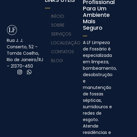
Profissional
Para Um
Ambiente
INÍCIO
Mais
SOBRE
Seguro
SERVIÇOS
Rua J. J.
A LF Limpeza
LOCALIZAÇÃO
Conserto, 52 –
de Fossário é
CONTATOS
Tomás Coelho,
especializada
Rio de Janeiro/RJ
BLOG
em limpeza,
– 21370-450
bombeamento,
desobstrução
e
manutenção
de fossas
sépticas,
sumidouros e
redes de
esgoto.
Atende
residências e