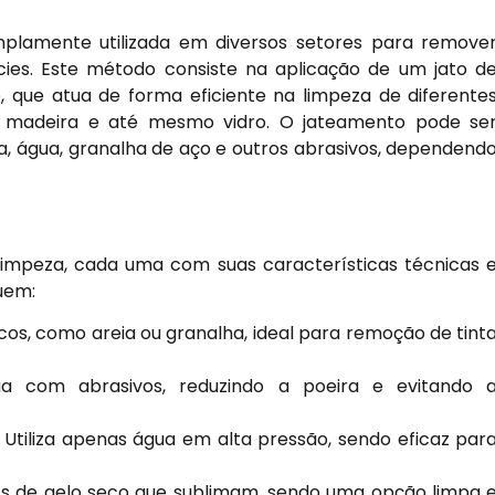
plamente utilizada em diversos setores para remove
ícies. Este método consiste na aplicação de um jato d
o, que atua de forma eficiente na limpeza de diferente
o, madeira e até mesmo vidro. O jateamento pode se
ia, água, granalha de aço e outros abrasivos, dependend
limpeza, cada uma com suas características técnicas 
luem:
ecos, como areia ou granalha, ideal para remoção de tint
 com abrasivos, reduzindo a poeira e evitando 
Utiliza apenas água em alta pressão, sendo eficaz par
ets de gelo seco que sublimam, sendo uma opção limpa 