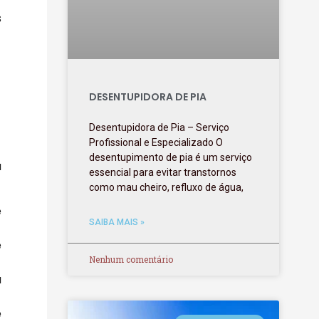
s
DESENTUPIDORA DE PIA
Desentupidora de Pia – Serviço
Profissional e Especializado O
desentupimento de pia é um serviço
a
essencial para evitar transtornos
como mau cheiro, refluxo de água,
e
SAIBA MAIS »
e
Nenhum comentário
a
e