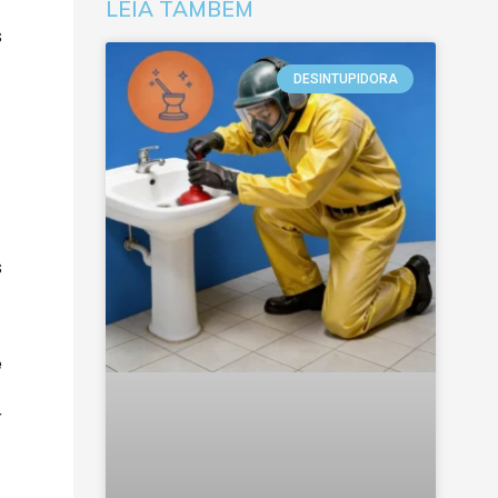
LEIA TAMBÉM
s
DESINTUPIDORA
s
e
r