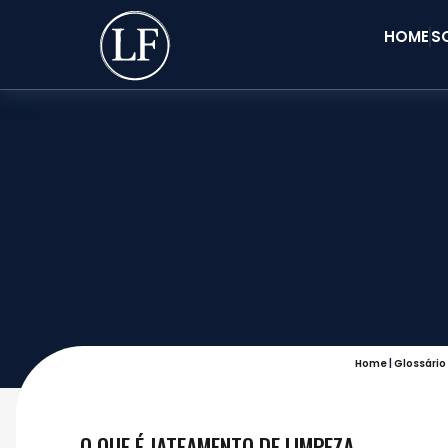
HOME
S
Home
|
Glossário
O QUE É JATEAMENTO DE LIMPEZA