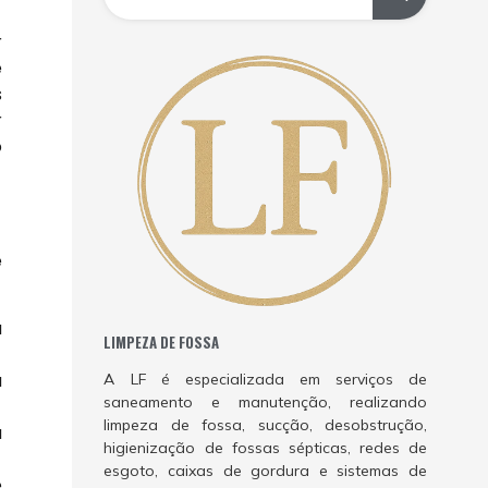
r
e
s
r
o
e
a
LIMPEZA DE FOSSA
a
A LF é especializada em serviços de
saneamento e manutenção, realizando
limpeza de fossa, sucção, desobstrução,
a
higienização de fossas sépticas, redes de
esgoto, caixas de gordura e sistemas de
e