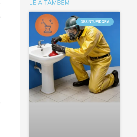
,
LEIA TAMBÉM
s
DESINTUPIDORA
s
o