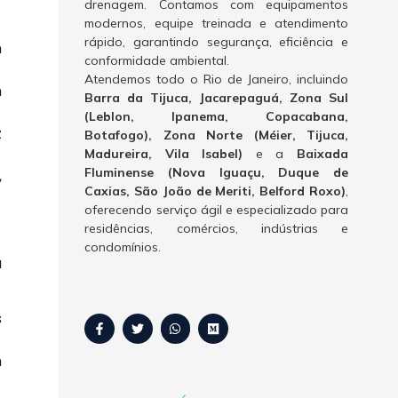
drenagem. Contamos com equipamentos
modernos, equipe treinada e atendimento
rápido, garantindo segurança, eficiência e
m
conformidade ambiental.
Atendemos todo o Rio de Janeiro, incluindo
m
Barra da Tijuca, Jacarepaguá, Zona Sul
(Leblon, Ipanema, Copacabana,
z
Botafogo), Zona Norte (Méier, Tijuca,
Madureira, Vila Isabel)
e a
Baixada
Fluminense (Nova Iguaçu, Duque de
,
Caxias, São João de Meriti, Belford Roxo)
,
oferecendo serviço ágil e especializado para
residências, comércios, indústrias e
condomínios.
a
s
m