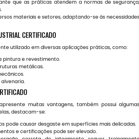
rante que as práticas atendem a normas de segurança
.
ersos materiais e setores, adaptando-se às necessidade
USTRIAL CERTIFICADO
nte utilizado em diversas aplicações práticas, como:
 pintura e revestimento.
uturas metálicas.
mecânicos.
alvenaria.
ERTIFICADO
o apresente muitas vantagens, também possui alguma
elas, destacam-se:
os pode causar desgaste em superfícies mais delicadas.
entos e certificações pode ser elevado.
ração correta do jateamento requer treinament