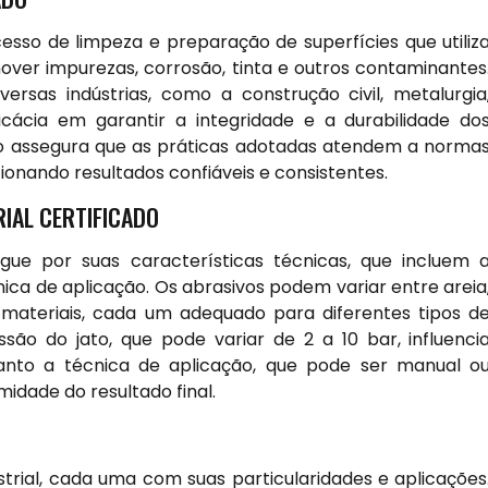
cesso de limpeza e preparação de superfícies que utiliz
mover impurezas, corrosão, tinta e outros contaminantes
rsas indústrias, como a construção civil, metalurgia
icácia em garantir a integridade e a durabilidade do
sso assegura que as práticas adotadas atendem a norma
ionando resultados confiáveis e consistentes.
IAL CERTIFICADO
ingue por suas características técnicas, que incluem 
nica de aplicação. Os abrasivos podem variar entre areia
 materiais, cada um adequado para diferentes tipos d
são do jato, que pode variar de 2 a 10 bar, influenci
uanto a técnica de aplicação, que pode ser manual o
idade do resultado final.
strial, cada uma com suas particularidades e aplicações