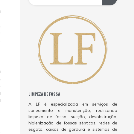
a
.
,
s
s
a
,
e
a
LIMPEZA DE FOSSA
u
A LF é especializada em serviços de
saneamento e manutenção, realizando
limpeza de fossa, sucção, desobstrução,
higienização de fossas sépticas, redes de
esgoto, caixas de gordura e sistemas de
.