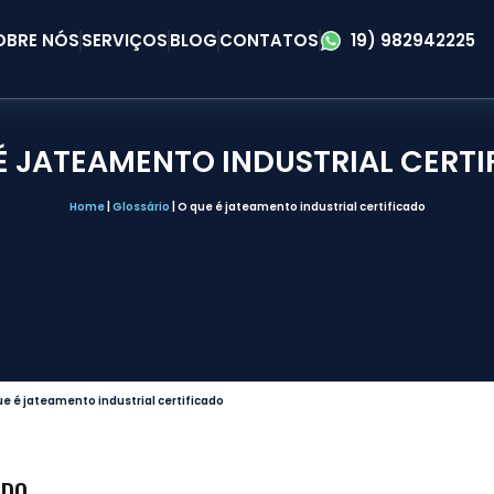
OBRE NÓS
SERVIÇOS
BLOG
CONTATOS
19) 982942225
É JATEAMENTO INDUSTRIAL CERT
Home
|
Glossário
|
O que é jateamento industrial certificado
e é jateamento industrial certificado
ADO