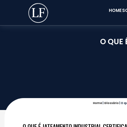
HOME
S
O QUE 
Home
|
Glossário
|
O qu
O QUE É JATEAMENTO INDUSTRIAL CERTIFIC