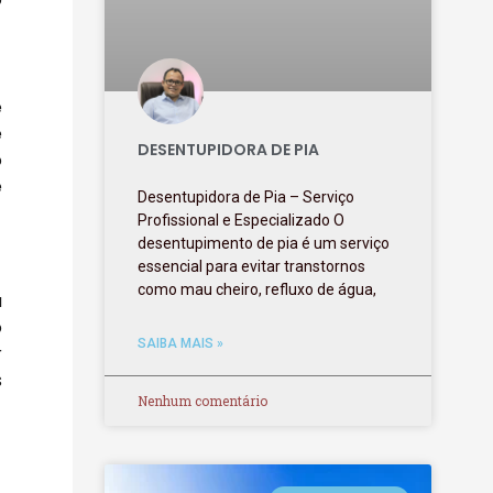
e
e
DESENTUPIDORA DE PIA
o
e
Desentupidora de Pia – Serviço
Profissional e Especializado O
desentupimento de pia é um serviço
essencial para evitar transtornos
como mau cheiro, refluxo de água,
a
o
SAIBA MAIS »
r
s
Nenhum comentário