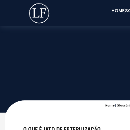
HOME
S
Home
|
Glossár
O QUE É JATO DE ESTERILIZAÇÃO