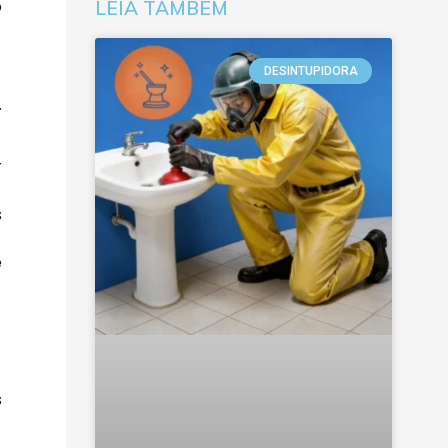
o
LEIA TAMBÉM
DESINTUPIDORA
.
r
s
e
s