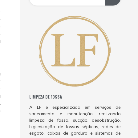
r
e
e
e
a
a
r
o
a
LIMPEZA DE FOSSA
,
A LF é especializada em serviços de
s
saneamento e manutenção, realizando
limpeza de fossa, sucção, desobstrução,
higienização de fossas sépticas, redes de
esgoto, caixas de gordura e sistemas de