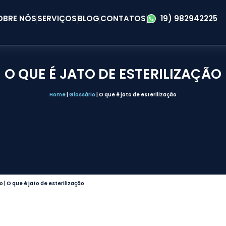
OBRE NÓS
SERVIÇOS
BLOG
CONTATOS
19) 982942225
O QUE É JATO DE ESTERILIZAÇÃO
Home
|
Glossário
|
O que é jato de esterilização
io
|
O que é jato de esterilização