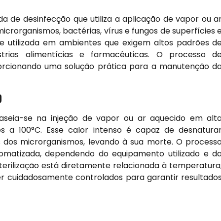
da de desinfecção que utiliza a aplicação de vapor ou a
icrorganismos, bactérias, vírus e fungos de superfícies 
e utilizada em ambientes que exigem altos padrões d
dústrias alimentícias e farmacêuticas. O processo d
roporcionando uma solução prática para a manutenção d
O
baseia-se na injeção de vapor ou ar aquecido em alt
es a 100°C. Esse calor intenso é capaz de desnatura
s dos microrganismos, levando à sua morte. O process
omatizada, dependendo do equipamento utilizado e d
sterilização está diretamente relacionada à temperatura
r cuidadosamente controlados para garantir resultado