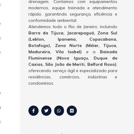
drenagem. Contamos com equipamentos
s
modernos, equipe treinada e atendimento
rápido, garantindo segurança, eficiência e
conformidade ambiental.
e
Atendemos todo o Rio de Janeiro, incluindo
Barra da Tijuca, Jacarepaguá, Zona Sul
s
(Leblon, Ipanema, Copacabana,
Botafogo), Zona Norte (Méier, Tijuca,
e
Madureira, Vila Isabel)
e a
Baixada
Fluminense (Nova Iguaçu, Duque de
Caxias, São João de Meriti, Belford Roxo)
,
oferecendo serviço ágil e especializado para
residências, comércios, indústrias e
condomínios.
o
m
s