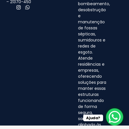
– 21370-450
bombeamento,
desobstrução
e
manutenção
de fossas
sépticas,
sumidouros e
redes de
esgoto.
Atende
residências e
empresas,
oferecendo
soluções para
manter essas
estruturas
funcionando
de forma
segura,
Ajuda?
sanitária e
alinhada às