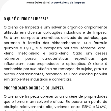
Home
|
Glossário
|
O que é xileno de limpeza
O QUE É XILENO DE LIMPEZA?
O xileno de limpeza é um solvente orgânico amplamente
utilizado em diversas aplicações industriais e de limpeza.
Ele é um composto aromático, derivado do petróleo, que
pertence à família dos hidrocarbonetos. Sua fórmula
química é C
H
, e é composto por três isômeros: orto-
8
10
xileno, meta-xileno e para-xileno. Cada um desses
isômeros possui características específicas que
influenciam suas propriedades e aplicações. O xileno é
conhecido por sua eficácia na remoção de sujeira, graxa e
outros contaminantes, tornando-se uma escolha popular
em ambientes industriais e comerciais.
PROPRIEDADES DO XILENO DE LIMPEZA
O xileno de limpeza apresenta uma série de propriedades
que o tornam um solvente eficaz. Ele possui um ponto de
ebulição relativamente alto, variando entre 138°C e 144°C,