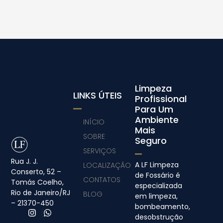
Limpeza
LINKS ÚTEIS
Profissional
Para Um
Ambiente
INÍCIO
Mais
SOBRE
Seguro
SERVIÇOS
Rua J. J.
A LF Limpeza
LOCALIZAÇÃO
Conserto, 52 –
de Fossário é
CONTATOS
Tomás Coelho,
especializada
Rio de Janeiro/RJ
BLOG
em limpeza,
– 21370-450
bombeamento,
desobstrução