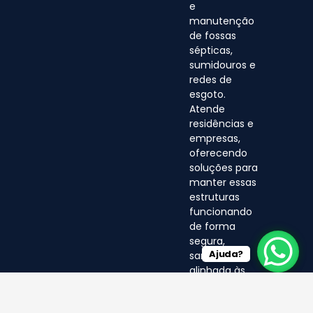
e
manutenção
de fossas
sépticas,
sumidouros e
redes de
esgoto.
Atende
residências e
empresas,
oferecendo
soluções para
manter essas
estruturas
funcionando
de forma
segura,
Ajuda?
sanitária e
alinhada às
normas
ambientais.