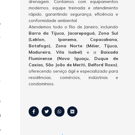
drenagem. Contamos com equipamentos
modernos, equipe treinada e atendimento
rápido, garantindo segurança, eficiência e
conformidade ambiental.
o
Atendemos todo o Rio de Janeiro, incluindo
Barra da Tijuca, Jacarepaguá, Zona Sul
r
(Leblon, Ipanema, Copacabana,
Botafogo), Zona Norte (Méier, Tijuca,
-
Madureira, Vila Isabel)
e a
Baixada
Fluminense (Nova Iguaçu, Duque de
Caxias, São João de Meriti, Belford Roxo)
,
oferecendo serviço ágil e especializado para
residências, comércios, indústrias e
r
condomínios.
s
a
o