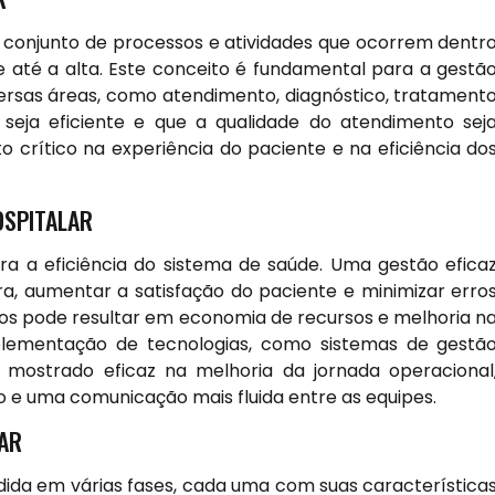
o conjunto de processos e atividades que ocorrem dentr
 até a alta. Este conceito é fundamental para a gestã
versas áreas, como atendimento, diagnóstico, tratament
 seja eficiente e que a qualidade do atendimento sej
 crítico na experiência do paciente e na eficiência do
OSPITALAR
ara a eficiência do sistema de saúde. Uma gestão efica
a, aumentar a satisfação do paciente e minimizar erro
sos pode resultar em economia de recursos e melhoria n
mplementação de tecnologias, como sistemas de gestã
e mostrado eficaz na melhoria da jornada operacional
e uma comunicação mais fluida entre as equipes.
LAR
idida em várias fases, cada uma com suas característica