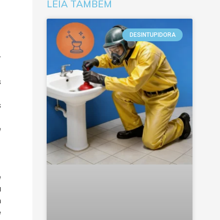
LEIA TAMBÉM
DESINTUPIDORA
r
s
s
e
e
a
m
e