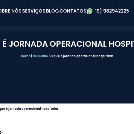
OBRE NÓS
SERVIÇOS
BLOG
CONTATOS
19) 982942225
 É JORNADA OPERACIONAL HOSP
Home
|
Glossário
|
O que é jornada operacional hospitalar
que é jornada operacional hospitalar
R