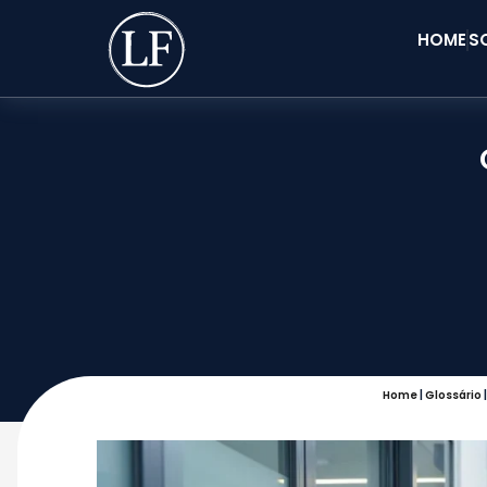
HOME
S
Home
|
Glossário