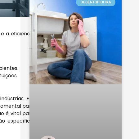
DESENTUPIDORA
 a eficiência
ientes.
uições.
ndústrias. Em
ndamental para
o é vital para
o específico,