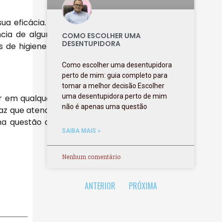
a eficácia. A
ncia de alguns
COMO ESCOLHER UMA
DESENTUPIDORA
 de higiene e
Como escolher uma desentupidora
perto de mim: guia completo para
tomar a melhor decisão Escolher
uma desentupidora perto de mim
r em qualquer
não é apenas uma questão
caz que atenda
ma questão de
SAIBA MAIS »
Nenhum comentário
ANTERIOR
PRÓXIMA