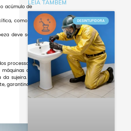
LEIA TAMBÉM
 o acúmulo de
ífica, como a
DESINTUPIDORA
peza deve ser
dos processos.
e máquinas de
da sujeira. A
te, garantindo