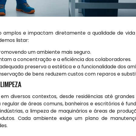
 amplos e impactam diretamente a qualidade de vida e
demos listar:
promovendo um ambiente mais seguro.
am a concentração e a eficiência dos colaboradores.
dequada preserva a estética e a funcionalidade dos amb
servação de bens reduzem custos com reparos e substit
 LIMPEZA
m diversos contextos, desde residências até grandes i
 regular de áreas comuns, banheiros e escritórios é fu
indústrias, a limpeza de maquinários e áreas de produçã
rodutos. Cada ambiente exige um plano de manutençã
des.