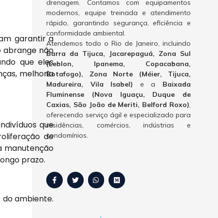
drenagem. Contamos com equipamentos
modernos, equipe treinada e atendimento
rápido, garantindo segurança, eficiência e
conformidade ambiental.
am garantir a
Atendemos todo o Rio de Janeiro, incluindo
to abrange não
Barra da Tijuca, Jacarepaguá, Zona Sul
ando que eles
(Leblon, Ipanema, Copacabana,
ças, melhoria
Botafogo), Zona Norte (Méier, Tijuca,
Madureira, Vila Isabel)
e a
Baixada
Fluminense (Nova Iguaçu, Duque de
Caxias, São João de Meriti, Belford Roxo)
,
oferecendo serviço ágil e especializado para
ndivíduos que
residências, comércios, indústrias e
oliferação de
condomínios.
, a manutenção
longo prazo.
 do ambiente.